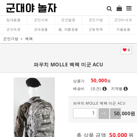
입대용품
군인시계
군인깔창
군인가방
군인티셔츠
군인속옷
군대용품
봄, 여름용품
군용핫팩
겨울용품
군인가방
백팩
0
파우치 MOLLE 백팩 미군 ACU
50,000
상품가
원
배송비
(조건)
지역별
파우치 MOLLE 백팩 미군 ACU
50,000
원
+1
-1
50,000
총 상품 금액
원