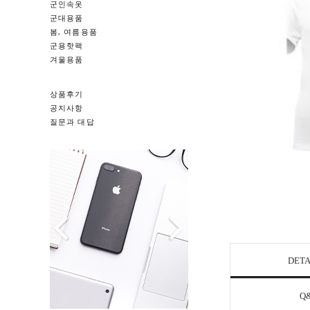
군인속옷
군대용품
봄, 여름용품
군용핫팩
겨울용품
상품후기
공지사항
질문과 대답
DETA
Q