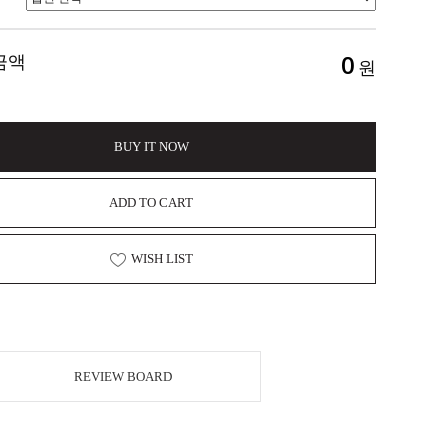
0
금액
원
BUY IT NOW
ADD TO CART
WISH LIST
REVIEW BOARD