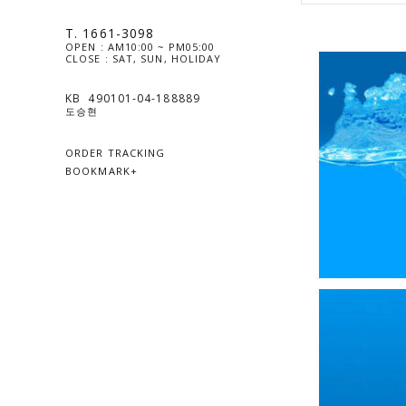
T. 1661-3098
OPEN : AM10:00 ~ PM05:00
CLOSE : SAT, SUN, HOLIDAY
KB  490101-04-188889
도승현
ORDER TRACKING
BOOKMARK+