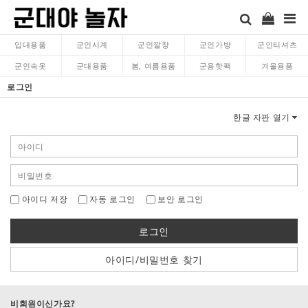
입대용품
군인시계
군인깔창
군인가방
군인티셔츠
군인속옷
군대용품
봄, 여름용품
군용핫팩
겨울용품
로그인
한글 자판 열기
아이디 저장
자동 로그인
보안 로그인
로그인
아이디/비밀번호 찾기
비회원이신가요?