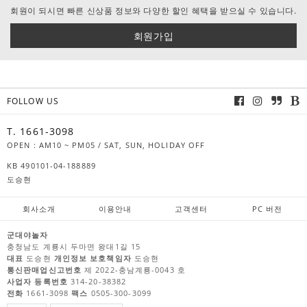
회원이 되시면 빠른 신상품 정보와 다양한 할인 혜택을 받으실 수 있습니다.
회원가입
FOLLOW US
T. 1661-3098
OPEN : AM10 ~ PM05 / SAT, SUN, HOLIDAY OFF
KB 490101-04-188889
도승현
회사소개
이용안내
고객센터
PC 버전
군대야놀자
충청남도 계룡시 두마면 왕대1길 15
대표
도승현
개인정보 보호책임자
도승현
통신판매업신고번호
제 2022-충남계룡-0043 호
사업자 등록번호
314-20-38382
전화
1661-3098
팩스
0505-300-3099