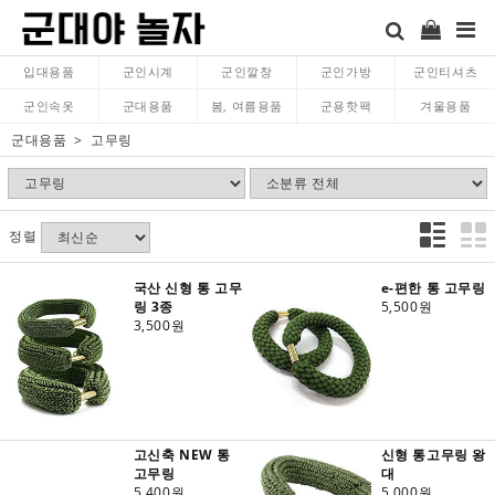
입대용품
군인시계
군인깔창
군인가방
군인티셔츠
군인속옷
군대용품
봄, 여름용품
군용핫팩
겨울용품
군대용품
고무링
정렬
국산 신형 통 고무
e-편한 통 고무링
링 3종
5,500원
3,500원
고신축 NEW 통
신형 통고무링 왕
고무링
대
5,400원
5,000원