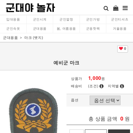
입대용품
군인시계
군인깔창
군인가방
군인티셔츠
군인속옷
군대용품
봄, 여름용품
군용핫팩
겨울용품
군대용품
마크 (뱃지)
0
예비군 마크
1,000
상품가
원
배송비
(조건)
지역별
옵션
0
총 상품 금액
원