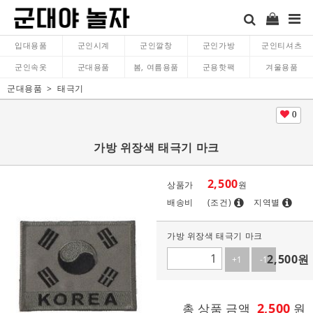
입대용품
군인시계
군인깔창
군인가방
군인티셔츠
군인속옷
군대용품
봄, 여름용품
군용핫팩
겨울용품
군대용품
태극기
0
가방 위장색 태극기 마크
2,500
상품가
원
배송비
(조건)
지역별
가방 위장색 태극기 마크
2,500
원
+1
-1
2,500
총 상품 금액
원