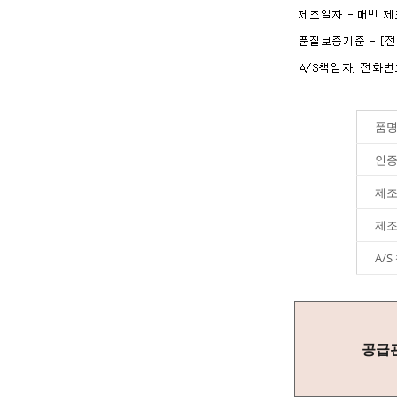
품명
인증
제조
제
A/
공급