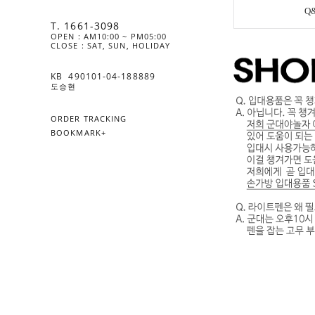
Q
T. 1661-3098
OPEN : AM10:00 ~ PM05:00
CLOSE : SAT, SUN, HOLIDAY
KB  490101-04-188889
도승현
ORDER TRACKING
BOOKMARK+