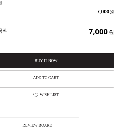
펜
7,000
원
7,000
금액
원
BUY IT NOW
ADD TO CART
WISH LIST
REVIEW BOARD