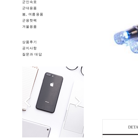
군인속옷
군대용품
봄, 여름용품
군용핫팩
겨울용품
상품후기
공지사항
질문과 대답
DETA