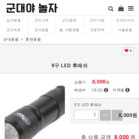
입대용품
군인시계
군인깔창
군인가방
군인티셔츠
군인속옷
군대용품
봄, 여름용품
군용핫팩
겨울용품
군대용품
훈련용품
0
9구 LED 후레쉬
8,000
상품가
원
배송비
(조건)
지역별
9구 LED 후레쉬
8,000
원
+1
-1
8,000
총 상품 금액
원