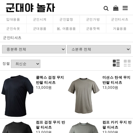
입대용품
군인시계
군인깔창
군인가방
군인티셔츠
군인속옷
군대용품
봄, 여름용품
군용핫팩
겨울용품
군인티셔츠
정렬
쿨맥스 검정 무지
미션스 탄색 무지
반팔 티셔츠
반팔 티셔츠
13,000원
13,000원
컴프 검정 무지 반
컴프 카키 무지 반
팔 티셔츠
팔 티셔츠
13,000원
13,000원