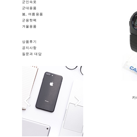
군인속옷
군대용품
봄, 여름용품
군용핫팩
겨울용품
상품후기
공지사항
질문과 대답
카시