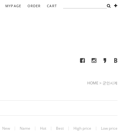
MYPAGE
ORDER
CART
HOME
>
군인시계
New
Name
Hot
Best
High price
Low price